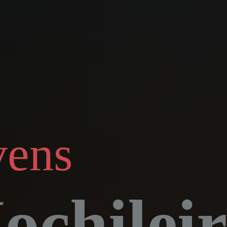
vens
ochileir